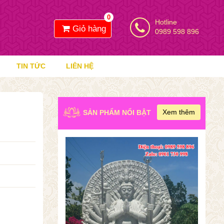
0
Hotline
Giỏ hàng
0989 598 896
TIN TỨC
LIÊN HỆ
Xem thêm
SẢN PHẨM NỔI BẬT