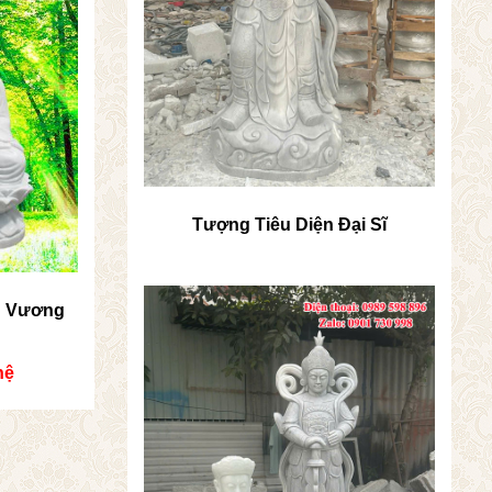
Tượng Tiêu Diện Đại Sĩ
g Vương
hệ