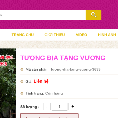
TRANG CHỦ
GIỚI THIỆU
VIDEO
HÌNH ẢNH
TƯỢNG ĐỊA TẠNG VƯƠNG
Mã sản phẩm
tuong-dia-tang-vuong-3633
Liên hệ
Giá
Tình trạng
Còn hàng
-
+
Số lượng :