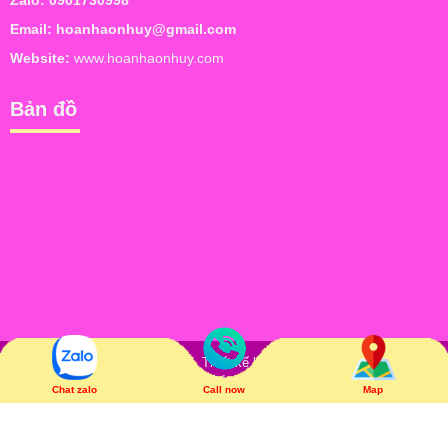
Zalo:
0901730998
Email:
hoanhaonhuy@gmail.com
Website:
www.hoanhaonhuy.com
Bản đồ
Bản quyền © Hoàn Hảo Như Ý. Thiết kế bởi
NAM BO VN
. Trực tuyến: 8
| Hôm nay: 113 | Tổng truy cập: 74,600
Chat zalo
Call now
Map