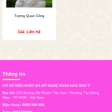
Tượng Quan Công
Giá: Liên hệ
Thông tin
CƠ SỞ ĐIÊU KHẮC ĐÁ MỸ NGHỆ HOÀN HẢO NHƯ Ý
Địa chỉ:
525 Đường Mỹ Phước Tân Vạn - Phường Tân Đông
Hiệp - TP HCM - Việt Nam.
Điện thoại:
0989 598 896