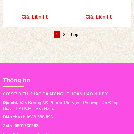
Giá: Liên hệ
Giá: Liên hệ
1
2
Tiếp
Thông tin
CƠ SỞ ĐIÊU KHẮC ĐÁ MỸ NGHỆ HOÀN HẢO NHƯ Ý
Địa chỉ:
525 Đường Mỹ Phước Tân Vạn - Phường Tân Đông
Hiệp - TP HCM - Việt Nam.
Điện thoại:
0989 598 896
Zalo:
0901730998