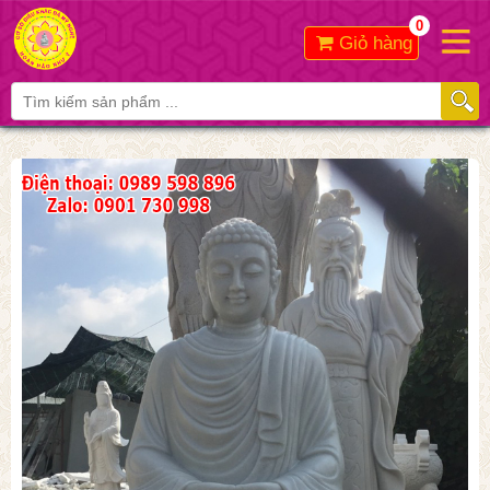
0
Giỏ hàng