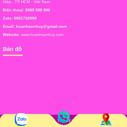
Hiệp - TP HCM - Việt Nam.
Điện thoại:
0989 598 896
Zalo:
0901730998
Email:
hoanhaonhuy@gmail.com
Website:
www.hoanhaonhuy.com
Bản đồ
Bản quyền © Hoàn Hảo Như Ý. Thiết kế bởi
NAM BO VN
. Trực tuyến: 7
| Hôm nay: 78 | Tổng truy cập: 74,513