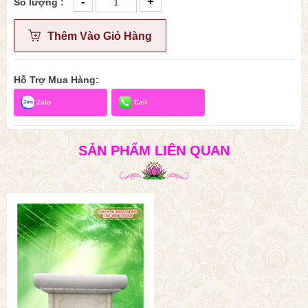
-
+
Số lượng :
Thêm Vào Giỏ Hàng
Hỗ Trợ Mua Hàng:
Zalo
Call
SẢN PHẨM LIÊN QUAN