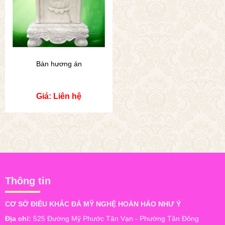
Bàn hương án
Giá: Liên hệ
Thông tin
CƠ SỞ ĐIÊU KHẮC ĐÁ MỸ NGHỆ HOÀN HẢO NHƯ Ý
Địa chỉ:
525 Đường Mỹ Phước Tân Vạn - Phường Tân Đông