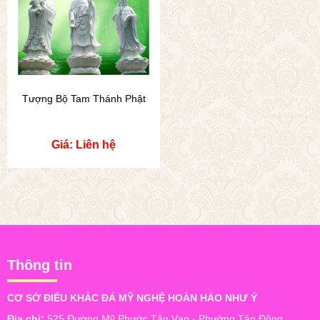
Tượng Bộ Tam Thánh Phật
Giá: Liên hệ
Thông tin
CƠ SỞ ĐIÊU KHẮC ĐÁ MỸ NGHỆ HOÀN HẢO NHƯ Ý
Địa chỉ:
525 Đường Mỹ Phước Tân Vạn - Phường Tân Đông