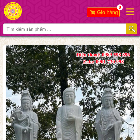
0
Giỏ hàng