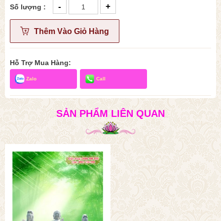
-
+
Số lượng :
Thêm Vào Giỏ Hàng
Hỗ Trợ Mua Hàng:
Zalo
Call
SẢN PHẨM LIÊN QUAN