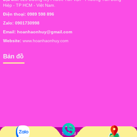
Hiệp - TP HCM - Việt Nam.
Điện thoại:
0989 598 896
Zalo:
0901730998
Email:
hoanhaonhuy@gmail.com
Website:
www.hoanhaonhuy.com
Bản đồ
Bản quyền © Hoàn Hảo Như Ý. Thiết kế bởi
NAM BO VN
. Trực tuyến: 6