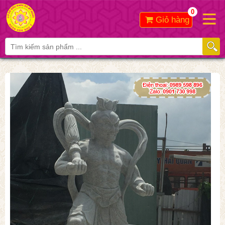
0
Giỏ hàng