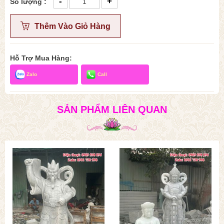
-
+
Số lượng :
Thêm Vào Giỏ Hàng
Hỗ Trợ Mua Hàng:
Zalo
Call
SẢN PHẨM LIÊN QUAN