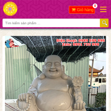
0
Giỏ hàng