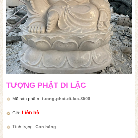
TƯỢNG PHẬT DI LẶC
Mã sản phẩm
tuong-phat-di-lac-3506
Liên hệ
Giá
Tình trạng
Còn hàng