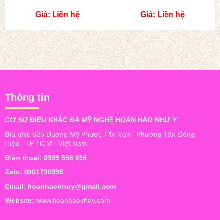
Giá: Liên hệ
Giá: Liên hệ
Thông tin
CƠ SỞ ĐIÊU KHẮC ĐÁ MỸ NGHỆ HOÀN HẢO NHƯ Ý
Địa chỉ:
525 Đường Mỹ Phước Tân Vạn - Phường Tân Đông
Hiệp - TP HCM - Việt Nam.
Điện thoại:
0989 598 896
Zalo:
0901730998
Email:
hoanhaonhuy@gmail.com
Website:
www.hoanhaonhuy.com