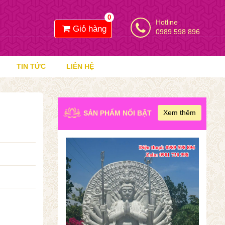
0
Hotline
Giỏ hàng
0989 598 896
TIN TỨC
LIÊN HỆ
Xem thêm
SẢN PHẨM NỔI BẬT