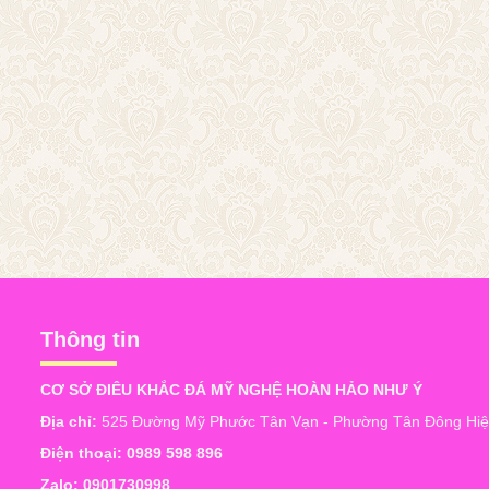
Thông tin
CƠ SỞ ĐIÊU KHẮC ĐÁ MỸ NGHỆ HOÀN HẢO NHƯ Ý
Địa chỉ:
525 Đường Mỹ Phước Tân Vạn - Phường Tân Đông Hiệp
Điện thoại:
0989 598 896
Zalo:
0901730998