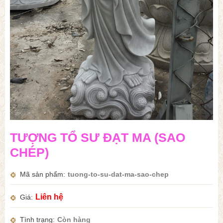
TƯỢNG TỔ SƯ ĐẠT MA (SAO
CHÉP)
Mã sản phẩm
tuong-to-su-dat-ma-sao-chep
Liên hệ
Giá
Tình trạng
Còn hàng