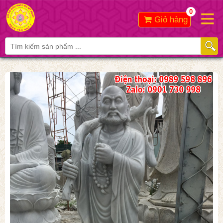
0
Giỏ hàng