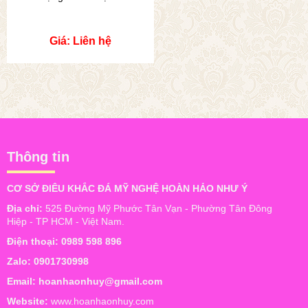
Giá: Liên hệ
Thông tin
CƠ SỞ ĐIÊU KHẮC ĐÁ MỸ NGHỆ HOÀN HẢO NHƯ Ý
Địa chỉ:
525 Đường Mỹ Phước Tân Vạn - Phường Tân Đông
Hiệp - TP HCM - Việt Nam.
Điện thoại:
0989 598 896
Zalo:
0901730998
Email:
hoanhaonhuy@gmail.com
Website:
www.hoanhaonhuy.com