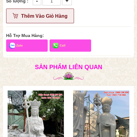
-
+
Số lượng :
Thêm Vào Giỏ Hàng
Hỗ Trợ Mua Hàng:
Zalo
Call
SẢN PHẨM LIÊN QUAN