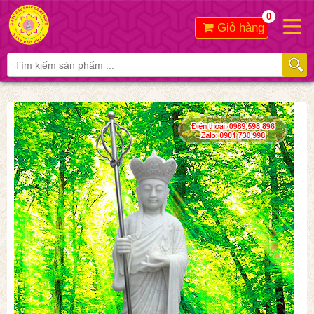
0
Giỏ hàng