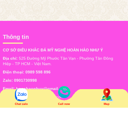
Thông tin
CƠ SỞ ĐIÊU KHẮC ĐÁ MỸ NGHỆ HOÀN HẢO NHƯ Ý
Địa chỉ:
525 Đường Mỹ Phước Tân Vạn - Phường Tân Đông
Hiệp - TP HCM - Việt Nam.
Điện thoại:
0989 598 896
Zalo:
0901730998
Email:
hoanhaonhuy@gmail.com
Website:
www.hoanhaonhuy.com
Chat zalo
Call now
Map
Bản đồ