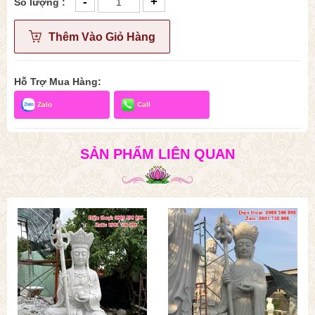
-
+
Số lượng :
Thêm Vào Giỏ Hàng
Hỗ Trợ Mua Hàng:
Zalo
Call
SẢN PHẨM LIÊN QUAN