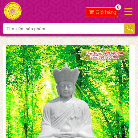
0
Giỏ hàng