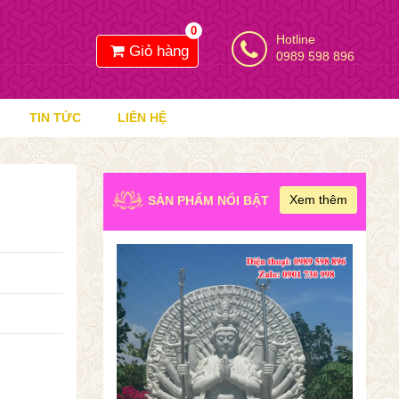
0
Hotline
Giỏ hàng
0989 598 896
TIN TỨC
LIÊN HỆ
Xem thêm
SẢN PHẨM NỔI BẬT