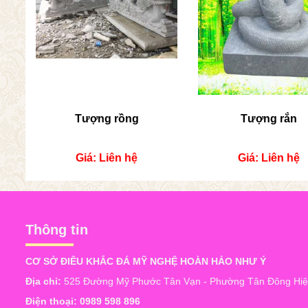
Tượng rồng
Tượng rắn
Giá: Liên hệ
Giá: Liên hệ
Thông tin
CƠ SỞ ĐIÊU KHẮC ĐÁ MỸ NGHỆ HOÀN HẢO NHƯ Ý
Địa chỉ:
525 Đường Mỹ Phước Tân Vạn - Phường Tân Đông Hiệp
Điện thoại:
0989 598 896