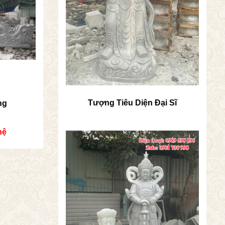
Tượng Tiêu Diện Đại Sĩ
ng
hệ