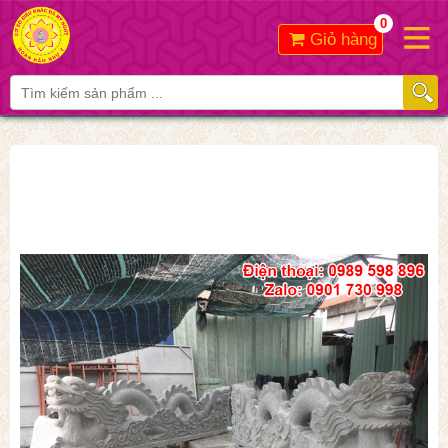
0
Giỏ hàng