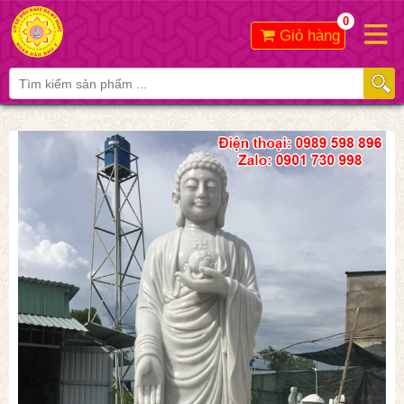
0
Giỏ hàng