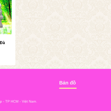
 Đà
Bản đồ
 - TP HCM - Việt Nam.