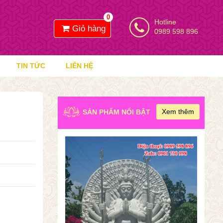
0
Hotline
Giỏ hàng
0989 598 896
TIN TỨC
LIÊN HỆ
Xem thêm
SẢN PHẨM NỔI BẬT