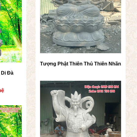
Tượng Phật Thiên Thủ Thiên Nhãn
 Di Đà
hệ