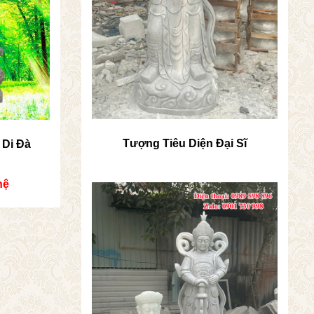
Tượng Tiêu Diện Đại Sĩ
 Di Đà
hệ