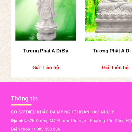
Tượng Phật A Di Đà
Tượng Phật A Di
Giá: Liên hệ
Giá: Liên hệ
Thông tin
CƠ SỞ ĐIÊU KHẮC ĐÁ MỸ NGHỆ HOÀN HẢO NHƯ Ý
Địa chỉ:
525 Đường Mỹ Phước Tân Vạn - Phường Tân Đông Hiệp
Điện thoại:
0989 598 896