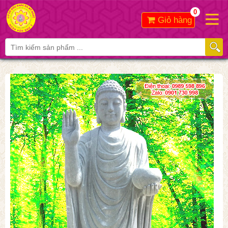
0
Giỏ hàng