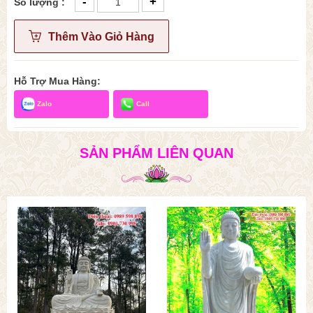
-
+
Số lượng :
Thêm Vào Giỏ Hàng
Hỗ Trợ Mua Hàng:
Zalo
Call
SẢN PHẨM LIÊN QUAN