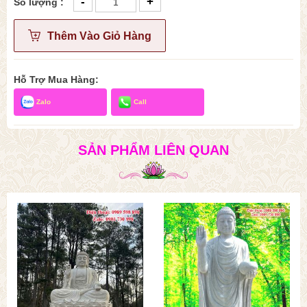
-
+
Số lượng :
Thêm Vào Giỏ Hàng
Hỗ Trợ Mua Hàng:
Zalo
Call
SẢN PHẨM LIÊN QUAN